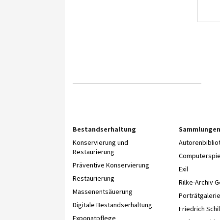
Bestandserhaltung
Sammlunge
Konservierung und
Autorenbibli
Restaurierung
Computerspie
Präventive Konservierung
Exil
Restaurierung
Rilke-Archiv 
Massenentsäuerung
Porträtgaleri
Digitale Bestandserhaltung
Friedrich Schil
Exponatpflege