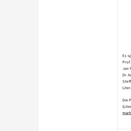
Es s
Prof
Jan 
Dr. 
Stef
Lite
Die 
(Lit
marb