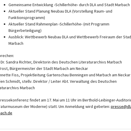
Gemeinsame Entwicklung ›Schillerhöhe‹ durch DLA und Stadt Marbach
Aktueller Stand Planung Neubau DLA (Vorstellung Raum- und
Funktionsprogramm)
Aktueller Stand Rahmenplan ›Schillerhöhe‹ (mit Programm
Bürgerbeteiligung)
Ausblick: Wettbewerb Neubau DLA und Wettbewerb Freiraum der Stad
Marbach
prechen:
. Dr. Sandra Richter, Direktorin des Deutschen Literaturarchivs Marbach
Trost, Bürgermeister der Stadt Marbach am Neckar
Annette Fiss, Projektleitung Gartenschau Benningen und Marbach am Neckar
fen Schmidt, stellv. Direktor / Leiter Abt. Verwaltung des Deutschen
raturarchivs Marbach
Pressekonferenz findet am 17. Mai um 11 Uhr im Berthold-Leibinger-Auditor
eraturmuseum der Moderne) statt. Um Anmeldung wird gebeten:
presse@dl
ach.de