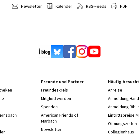
Newsletter
Kalender
RSS-Feeds
PDF
n
Freunde und Partner
Häufig besucht
otheken
Freundeskreis
Anreise
le
Mitglied werden
Anmeldung Hands
Spenden
Anmeldung Bibli
Gernsbach
American Friends of
Eintrittspreise 
Marbach
e
Öffnungszeiten
Newsletter
ler
Collegienhaus