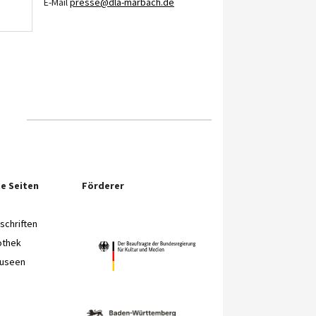
E-Mail
presse@dla-marbach.de
e Seiten
Förderer
chriften
othek
Museen