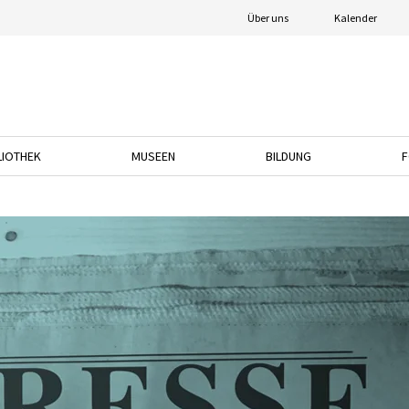
Über uns
Kalender
LIOTHEK
MUSEEN
BILDUNG
F
nach unten, um das Dropdown-Menü zu öffnen.
Drücken Sie die Pfeiltaste nach unten, um das Dropdown-Menü zu öffnen.
Drücken Sie die Pfeiltaste nach unten, um das
Drücken Sie die Pfeil