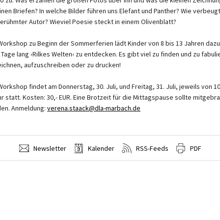
einen Briefen? In welche Bilder führen uns Elefant und Panther? Wie verbeugt
berühmter Autor? Wieviel Poesie steckt in einem Olivenblatt?
Workshop zu Beginn der Sommerferien lädt Kinder von 8 bis 13 Jahren dazu
 Tage lang ›Rilkes Welten‹ zu entdecken. Es gibt viel zu finden und zu fabuli
eichnen, aufzuschreiben oder zu drucken!
Workshop findet am Donnerstag, 30. Juli, und Freitag, 31. Juli, jeweils von 10
hr statt. Kosten: 30,- EUR. Eine Brotzeit für die Mittagspause sollte mitgebr
en. Anmeldung:
verena.staack@dla-marbach.de
Newsletter
Kalender
RSS-Feeds
PDF