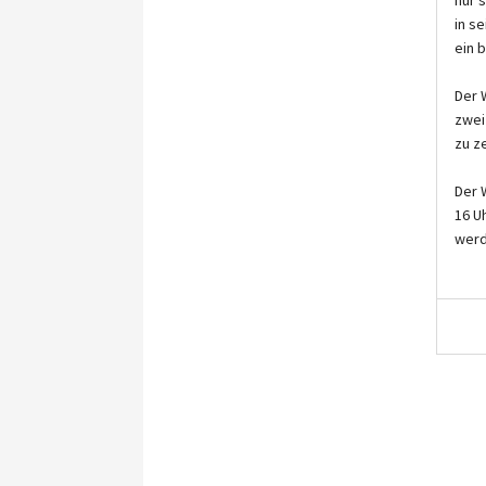
in s
ein 
Der 
zwei
zu z
Der 
16 U
werd