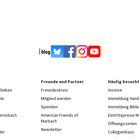
n
Freunde und Partner
Häufig besucht
otheken
Freundeskreis
Anreise
le
Mitglied werden
Anmeldung Hands
Spenden
Anmeldung Bibli
Gernsbach
American Friends of
Eintrittspreise 
Marbach
e
Öffnungszeiten
Newsletter
ler
Collegienhaus