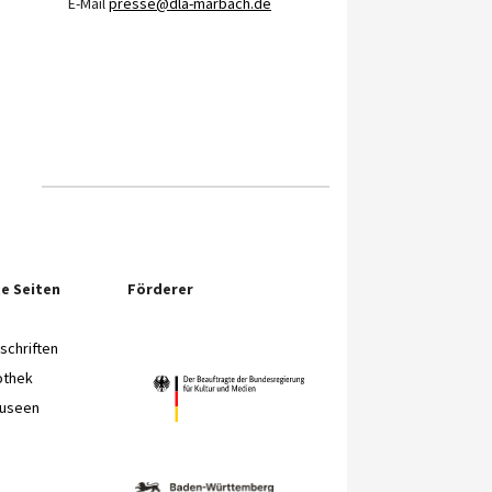
E-Mail
presse@dla-marbach.de
e Seiten
Förderer
chriften
othek
Museen