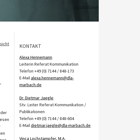
sicht
KONTAKT
Alexa Hennemann
Leiterin Referat Kommunikation
Telefon +49 (0) 7144 / 848-173
E-Mail
alexa.hennemann@dla-
r
marbach.de
Dr. Dietmar Jaegle
Stv. Leiter Referat Kommunikation /
Publikationen
 der
Telefon +49 (0) 7144 / 848-604
iesen
E-Mail
dietmar.jaegle@dla-marbach.de
r
ten
Vinca Lochstampfer, M.A.
ngen