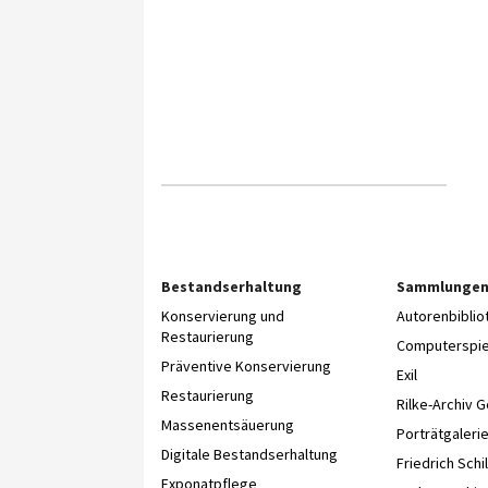
Bestandserhaltung
Sammlunge
Konservierung und
Autorenbibli
Restaurierung
Computerspie
Präventive Konservierung
Exil
Restaurierung
Rilke-Archiv 
Massenentsäuerung
Porträtgaleri
Digitale Bestandserhaltung
Friedrich Schil
Exponatpflege