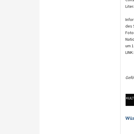
Lite
Info
des 
Foto
Nati
um 1
LINK
Gefö