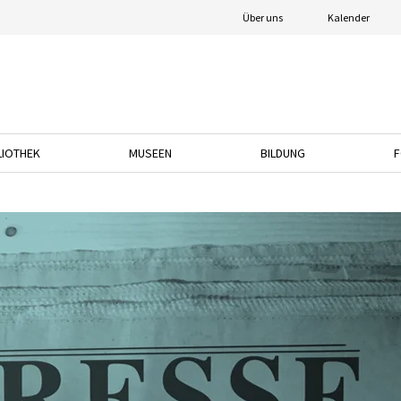
Über uns
Kalender
LIOTHEK
MUSEEN
BILDUNG
F
nach unten, um das Dropdown-Menü zu öffnen.
Drücken Sie die Pfeiltaste nach unten, um das Dropdown-Menü zu öffnen.
Drücken Sie die Pfeiltaste nach unten, um das
Drücken Sie die Pfeil