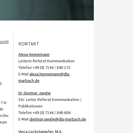
sicht
KONTAKT
Alexa Hennemann
Leiterin Referat Kommunikation
Telefon +49 (0) 7144 / 848-173
E-Mail
alexa.hennemann@dla-
marbach.de
d
Dr. Dietmar Jaegle
Stv. Leiter Referat Kommunikation /
7 in
Publikationen
k-
Telefon +49 (0) 7144 / 848-604
rchiv
E-Mail
dietmar.jaegle@dla-marbach.de
seum
Vinca Lochstampfer, M.A.