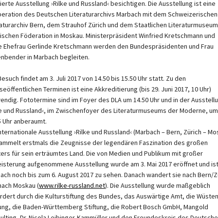
ierte Ausstellung ›Rilke und Russland‹ besichtigen. Die Ausstellung ist eine
eration des Deutschen Literaturarchivs Marbach mit dem Schweizerischen
raturarchiv Bern, dem Strauhof Zürich und dem Staatlichen Literaturmuseum
ischen Föderation in Moskau. Ministerpräsident Winfried Kretschmann und
e Ehefrau Gerlinde Kretschmann werden den Bundespräsidenten und Frau
nbender in Marbach begleiten.
esuch findet am 3. Juli 2017 von 14.50 bis 15.50 Uhr statt. Zu den
seöffentlichen Terminen ist eine Akkreditierung (bis 29. Juni 2017, 10 Uhr)
endig. Fototermine sind im Foyer des DLA um 14.50 Uhr und in der Ausstell
ke und Russland‹, im Zwischenfoyer des Literaturmuseums der Moderne, um
5 Uhr anberaumt.
internationale Ausstellung ›Rilke und Russland‹ (Marbach – Bern, Zürich – Mo
ammelt erstmals die Zeugnisse der legendären Faszination des großen
ters für sein erträumtes Land. Die von Medien und Publikum mit großer
isterung aufgenommene Ausstellung wurde am 3. Mai 2017 eröffnet und ist
ach noch bis zum 6. August 2017 zu sehen. Danach wandert sie nach Bern/Z
nach Moskau (
www.rilke-russland.net
). Die Ausstellung wurde maßgeblich
rdert durch die Kulturstiftung des Bundes, das Auswärtige Amt, die Wüste
tung, die Baden-Württemberg Stiftung, die Robert Bosch GmbH, Mangold
ulting, Dr. Nicola Leibinger-Kammüller und den Freundeskreis des Deutsch