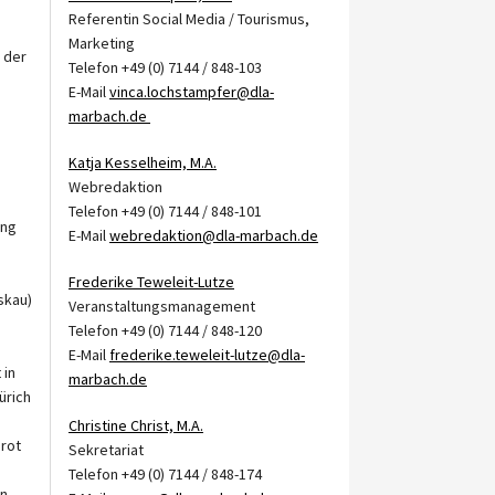
Referentin Social Media / Tourismus,
Marketing
 der
Telefon +49 (0) 7144 / 848-103
E-Mail
vinca.lochstampfer@dla-
marbach.de
Katja Kesselheim, M.A.
Webredaktion
Telefon +49 (0) 7144 / 848-101
ung
E-Mail
webredaktion@dla-marbach.de
Frederike Teweleit-Lutze
skau)
Veranstaltungsmanagement
Telefon +49 (0) 7144 / 848-120
E-Mail
frederike.teweleit-lutze@dla-
 in
marbach.de
ürich
Christine Christ, M.A.
nrot
Sekretariat
Telefon +49 (0) 7144 / 848-174
en