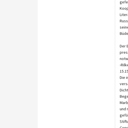
gefe
Koop
Lite
Russ
sein
Büde
Der B
pres
notw
›Ril
15.1
Die 
vers
Dich
Bege
Marb
und 
gefö
Stif
Cons