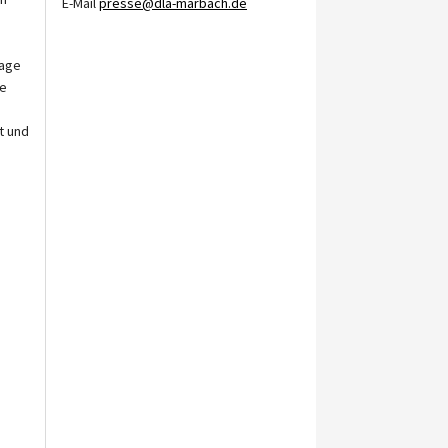
E-Mail
presse@dla-marbach.de
lage
de
t und