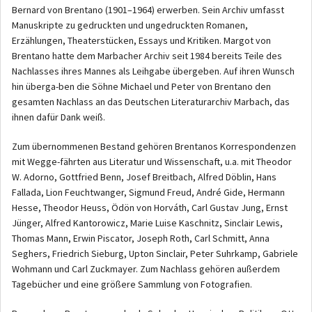
Bernard von Brentano (1901–1964) erwerben. Sein Archiv umfasst
Manuskripte zu gedruckten und ungedruckten Romanen,
Erzählungen, Theaterstücken, Essays und Kritiken. Margot von
Brentano hatte dem Marbacher Archiv seit 1984 bereits Teile des
Nachlasses ihres Mannes als Leihgabe übergeben. Auf ihren Wunsch
hin überga-ben die Söhne Michael und Peter von Brentano den
gesamten Nachlass an das Deutschen Literaturarchiv Marbach, das
ihnen dafür Dank weiß.
Zum übernommenen Bestand gehören Brentanos Korrespondenzen
mit Wegge-fährten aus Literatur und Wissenschaft, u.a. mit Theodor
W. Adorno, Gottfried Benn, Josef Breitbach, Alfred Döblin, Hans
Fallada, Lion Feuchtwanger, Sigmund Freud, André Gide, Hermann
Hesse, Theodor Heuss, Ödön von Horváth, Carl Gustav Jung, Ernst
Jünger, Alfred Kantorowicz, Marie Luise Kaschnitz, Sinclair Lewis,
Thomas Mann, Erwin Piscator, Joseph Roth, Carl Schmitt, Anna
Seghers, Friedrich Sieburg, Upton Sinclair, Peter Suhrkamp, Gabriele
Wohmann und Carl Zuckmayer. Zum Nachlass gehören außerdem
Tagebücher und eine größere Sammlung von Fotografien.