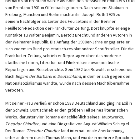
Bernard von Brentano wurde als Sohn des Hessischen Politikers Otto
von Brentano 1901 in Offenbach geboren. Nach seinem Studium in
Freiburg, München und Berlin machte ihn Joseph Roth 1925 zu
seinem Nachfolger als Leiter des Feuilletons in der Berliner
Feuilleton-Redaktion der Frankfurter Zeitung. Dort knüpfte er enge
Kontakte zu Walter Benjamin, Bertolt Brecht und anderen Autoren in
der Weimarer Republik. Bis Anfang der 1930er-Jahre engagierte er
sich zudem im Bund proletarisch-revolutionärer Schriftsteller. Für die
Frankfurter Zeitung schrieb er Reportagen über das moderne
städtische Leben, Literatur- und Filmkritiken sowie politische
Reportagen und Reiseberichte. Sein 1932 bei Rowohlt erschienenes
Buch
Beginn der Barbarei in Deutschland
, in dem er sich gegen den
Nationalsozialismus wandte, wurde nach dessen Machtübernahme
verboten.
Mit seiner Frau verließ er schon 1933 Deutschland und ging ins Exil in
der Schweiz. Dort schrieb er den größten Teil seines literarischen
Werks, darunter vier Romane einschließlich seines Hauptwerks,
Theodor Chindler
, und eine Biografie von August Wilhelm Schlegel.
Der Roman
Theodor Chindler
fand internati-onale Anerkennung,
unter anderem durch Thomas Mann, und wurde in mehrere Sprachen