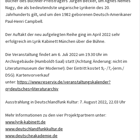
Bücher des Büchner-Preisträgers Jürgen Becker, um Ágnes Nemes
Nagy, die als bedeutendste ungarische Lyrikerin des 20.
Jahrhunderts gilt, und um den 1982 geborenen Deutsch-Amerikaner
Paul-Henri Campbell.
Der Auftakt der neu aufgelegten Reihe ging im April 2022 sehr
erfolgreich im Lyrik Kabinett München über die Bühne.
Die Veranstaltung findet am 6. Juli 2022 um 19.30 Uhr im
Archivgebäude (Humboldt-Saal) statt (Achtung Änderung: nicht im
Literaturmuseum der Moderne!). Der Eintritt kostet 9,- /7,-(erm./
DSG). Kartenvorverkauf
unter:
https://www.reservix.de/veranstaltungskalender?
q=deutsches+literaturarchiv
Ausstrahlung in Deutschlandfunk Kultur: 7. August 2022, 22.03 Uhr
Mehr Informationen zu den vier Projektpartnern unter:
www.lyrik-kabinett.de
www.deutschlandfunkkultur.de
www.deutscheakademie.de