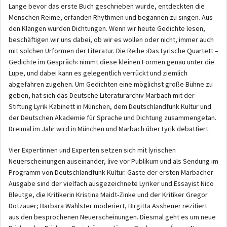
Lange bevor das erste Buch geschrieben wurde, entdeckten die
Menschen Reime, erfanden Rhythmen und begannen zu singen. Aus
den Klängen wurden Dichtungen. Wenn wir heute Gedichte lesen,
beschäftigen wir uns dabei, ob wir es wollen oder nicht, immer auch
mit solchen Urformen der Literatur. Die Reihe ›Das Lyrische Quartett –
Gedichte im Gespräch‹ nimmt diese kleinen Formen genau unter die
Lupe, und dabei kann es gelegentlich verrückt und ziemlich
abgefahren zugehen. Um Gedichten eine möglichst große Bühne zu
geben, hat sich das Deutsche Literaturarchiv Marbach mit der
Stiftung Lyrik Kabinett in München, dem Deutschlandfunk Kultur und
der Deutschen Akademie für Sprache und Dichtung zusammengetan.
Dreimal im Jahr wird in München und Marbach über Lyrik debattiert.
Vier Expertinnen und Experten setzen sich mit lyrischen
Neuerscheinungen auseinander, live vor Publikum und als Sendung im
Programm von Deutschlandfunk Kultur. Gäste der ersten Marbacher
Ausgabe sind der vielfach ausgezeichnete Lyriker und Essayist Nico
Bleutge, die Kritikerin Kristina Maidt-Zinke und der Kritiker Gregor
Dotzauer; Barbara Wahlster moderiert, Birgitta Assheuer rezitiert
aus den besprochenen Neuerscheinungen. Diesmal geht es um neue