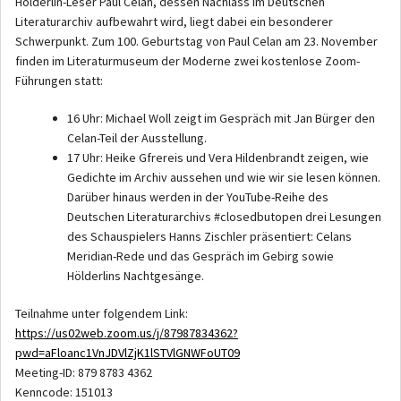
Hölderlin-Leser Paul Celan, dessen Nachlass im Deutschen
Literaturarchiv aufbewahrt wird, liegt dabei ein besonderer
Schwerpunkt. Zum 100. Geburtstag von Paul Celan am 23. November
finden im Literaturmuseum der Moderne zwei kostenlose Zoom-
Führungen statt:
16 Uhr: Michael Woll zeigt im Gespräch mit Jan Bürger den
Celan-Teil der Ausstellung.
17 Uhr: Heike Gfrereis und Vera Hildenbrandt zeigen, wie
Gedichte im Archiv aussehen und wie wir sie lesen können.
Darüber hinaus werden in der YouTube-Reihe des
Deutschen Literaturarchivs #closedbutopen drei Lesungen
des Schauspielers Hanns Zischler präsentiert: Celans
Meridian-Rede und das Gespräch im Gebirg sowie
Hölderlins Nachtgesänge.
Teilnahme unter folgendem Link:
https://us02web.zoom.us/j/87987834362?
pwd=aFloanc1VnJDVlZjK1lSTVlGNWFoUT09
Meeting-ID: 879 8783 4362
Kenncode: 151013