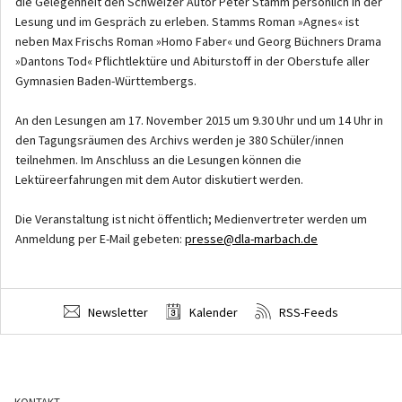
die Gelegenheit den Schweizer Autor Peter Stamm persönlich in der
Lesung und im Gespräch zu erleben. Stamms Roman »Agnes« ist
neben Max Frischs Roman »Homo Faber« und Georg Büchners Drama
»Dantons Tod« Pflichtlektüre und Abiturstoff in der Oberstufe aller
Gymnasien Baden-Württembergs.
An den Lesungen am 17. November 2015 um 9.30 Uhr und um 14 Uhr in
den Tagungsräumen des Archivs werden je 380 Schüler/innen
teilnehmen. Im Anschluss an die Lesungen können die
Lektüreerfahrungen mit dem Autor diskutiert werden.
Die Veranstaltung ist nicht öffentlich; Medienvertreter werden um
Anmeldung per E-Mail gebeten:
presse@dla-marbach.de
Newsletter
Kalender
RSS-Feeds