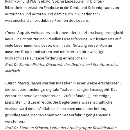
Rühmkorf und W.G. Sebald. Solche Lesespuren in Dichter-
Bibliotheken erlauben Einblicke in die Denk- und Schreibpraxis von
Autorinnen und Autoren und damit auch in künstlerisch-
wissenschaftlich produktive Formen des Lesens.
»Diese App als wirksames Instrument der Leseforschung ermöglicht
neue Einsichten zur individuellen Leseerfahrung. Wir freuen uns auf
viele Leserinnen und Leser, die mit der Nutzung dieser App an
unserem Projekt mitwirken und mit ihrer Lektüre wichtige
Rückschlüsse zur Leseförderung ermöglichen.«
Prof. Dr. Sandra Richter, Direktorin des Deutschen Literaturarchivs
Marbach
»Durch
literaturlesen
werden Klassiker in einer Weise erschlossen,
die weit über bisherige digitale Textsammlungen hinausgeht. Das
verspricht neue Leseabenteuer – Zufallsfunde, Querbezüge,
Einsichten und Lesefreude. Die begleitende wissenschaftliche
Analyse wird diese Vielfalt nachzeichnen und dabei helfen,
grundlegende Mechanismen von Leseerfahrungen genauer zu
verstehen.«
Prof. Dr. Stephan Schwan, Leiter der Arbeitsgruppe Realitätsnahe