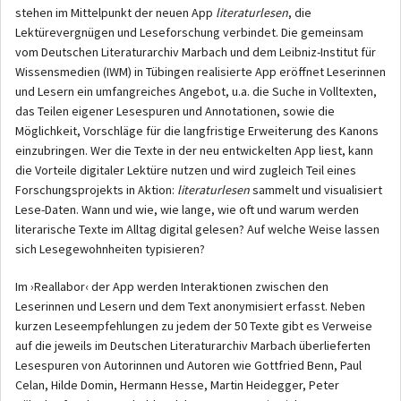
stehen im Mittelpunkt der neuen App
literaturlesen
, die
Lektürevergnügen und Leseforschung verbindet. Die gemeinsam
vom Deutschen Literaturarchiv Marbach und dem Leibniz-Institut für
Wissensmedien (IWM) in Tübingen realisierte App eröffnet Leserinnen
und Lesern ein umfangreiches Angebot, u.a. die Suche in Volltexten,
das Teilen eigener Lesespuren und Annotationen, sowie die
Möglichkeit, Vorschläge für die langfristige Erweiterung des Kanons
einzubringen. Wer die Texte in der neu entwickelten App liest, kann
die Vorteile digitaler Lektüre nutzen und wird zugleich Teil eines
Forschungsprojekts in Aktion:
literaturlesen
sammelt und visualisiert
Lese-Daten. Wann und wie, wie lange, wie oft und warum werden
literarische Texte im Alltag digital gelesen? Auf welche Weise lassen
sich Lesegewohnheiten typisieren?
Im ›Reallabor‹ der App werden Interaktionen zwischen den
Leserinnen und Lesern und dem Text anonymisiert erfasst. Neben
kurzen Leseempfehlungen zu jedem der 50 Texte gibt es Verweise
auf die jeweils im Deutschen Literaturarchiv Marbach überlieferten
Lesespuren von Autorinnen und Autoren wie Gottfried Benn, Paul
Celan, Hilde Domin, Hermann Hesse, Martin Heidegger, Peter