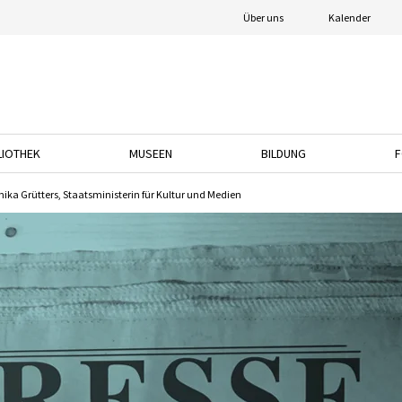
Über uns
Kalender
LIOTHEK
MUSEEN
BILDUNG
F
nach unten, um das Dropdown-Menü zu öffnen.
Drücken Sie die Pfeiltaste nach unten, um das Dropdown-Menü zu öffnen.
Drücken Sie die Pfeiltaste nach unten, um das
Drücken Sie die Pfeil
onika Grütters, Staatsministerin für Kultur und Medien