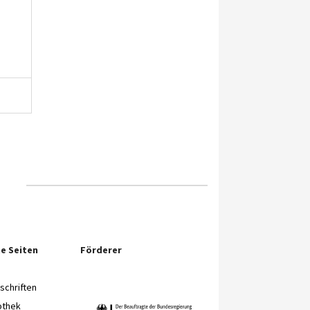
e Seiten
Förderer
chriften
othek