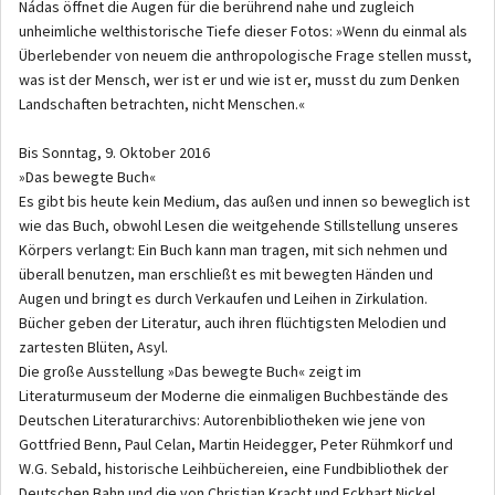
Nádas öffnet die Augen für die berührend nahe und zugleich
unheimliche welthistorische Tiefe dieser Fotos: »Wenn du einmal als
Überlebender von neuem die anthropologische Frage stellen musst,
was ist der Mensch, wer ist er und wie ist er, musst du zum Denken
Landschaften betrachten, nicht Menschen.«
Bis Sonntag, 9. Oktober 2016
»Das bewegte Buch«
Es gibt bis heute kein Medium, das außen und innen so beweglich ist
wie das Buch, obwohl Lesen die weitgehende Stillstellung unseres
Körpers verlangt: Ein Buch kann man tragen, mit sich nehmen und
überall benutzen, man erschließt es mit bewegten Händen und
Augen und bringt es durch Verkaufen und Leihen in Zirkulation.
Bücher geben der Literatur, auch ihren flüchtigsten Melodien und
zartesten Blüten, Asyl.
Die große Ausstellung »Das bewegte Buch« zeigt im
Literaturmuseum der Moderne die einmaligen Buchbestände des
Deutschen Literaturarchivs: Autorenbibliotheken wie jene von
Gottfried Benn, Paul Celan, Martin Heidegger, Peter Rühmkorf und
W.G. Sebald, historische Leihbüchereien, eine Fundbibliothek der
Deutschen Bahn und die von Christian Kracht und Eckhart Nickel