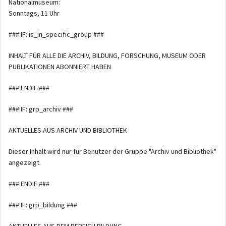
Nationalmuseum:
Sonntags, 11 Uhr
###:IF: is_in_specific_group ###
INHALT FÜR ALLE DIE ARCHIV, BILDUNG, FORSCHUNG, MUSEUM ODER
PUBLIKATIONEN ABONNIERT HABEN
###:ENDIF:###
###:IF: grp_archiv ###
AKTUELLES AUS ARCHIV UND BIBLIOTHEK
Dieser Inhalt wird nur für Benutzer der Gruppe "Archiv und Bibliothek"
angezeigt.
###:ENDIF:###
###:IF: grp_bildung ###
AKTUELLES AUS DEM BEREICH BILDUNG