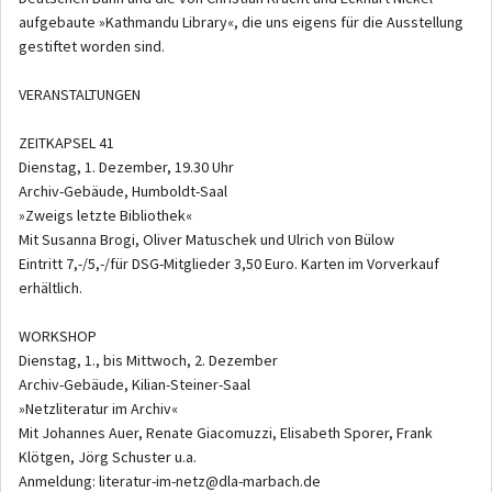
aufgebaute »Kathmandu Library«, die uns eigens für die Ausstellung
gestiftet worden sind.
VERANSTALTUNGEN
ZEITKAPSEL 41
Dienstag, 1. Dezember, 19.30 Uhr
Archiv-Gebäude, Humboldt-Saal
»Zweigs letzte Bibliothek«
Mit Susanna Brogi, Oliver Matuschek und Ulrich von Bülow
Eintritt 7,-/5,-/für DSG-Mitglieder 3,50 Euro. Karten im Vorverkauf
erhältlich.
WORKSHOP
Dienstag, 1., bis Mittwoch, 2. Dezember
Archiv-Gebäude, Kilian-Steiner-Saal
»Netzliteratur im Archiv«
Mit Johannes Auer, Renate Giacomuzzi, Elisabeth Sporer, Frank
Klötgen, Jörg Schuster u.a.
Anmeldung: literatur-im-netz@dla-marbach.de