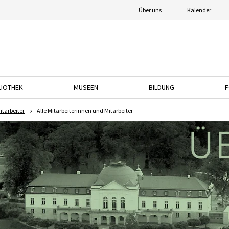
Über uns
Kalender
LIOTHEK
MUSEEN
BILDUNG
F
nach unten, um das Dropdown-Menü zu öffnen.
Drücken Sie die Pfeiltaste nach unten, um das Dropdown-Menü zu öffnen.
Drücken Sie die Pfeiltaste nach unten, um das
Drücken Sie die Pfeil
itarbeiter
Alle Mitarbeiterinnen und Mitarbeiter