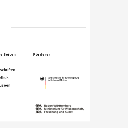
e Seiten
Förderer
chriften
othek
Museen
e