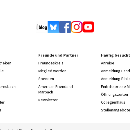
n
Freunde und Partner
Häufig besucht
otheken
Freundeskreis
Anreise
le
Mitglied werden
Anmeldung Hands
Spenden
Anmeldung Bibli
Gernsbach
American Friends of
Eintrittspreise 
Marbach
e
Öffnungszeiten
Newsletter
ler
Collegienhaus
e
Stellenangebot