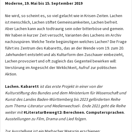
Moderne, 19. Mai bis 15. September 2019
Nie wird, so scheint es, so viel gelacht wie in Krisen-Zeiten. Lachen
ist menschlich, Lachen stiftet Gemeinsamkeiten, Lachen befreit.
Aber Lachen kann auch todtraurig sein oder bitterböse und gemein.
Wir haben in kurzer Zeit versucht, Varianten des Lachens im Archiv
nachzuspüren. Welche Texte begünstigen welches Lachen? Die Frage
führt ins Zentrum des Kabaretts, das an der Wende vom 19. zum 20.
Jahrhundert entsteht und als Kulturform den Zuschauer einbezieht,
Lachen provoziert und oft zugleich das Gegenteil bewirken will:
Verstörung im Angesicht der Wirklichkeit, Aufruf zur politischen
Aktion.
Lachen. Kabarett
ist das erste Projekt in einer von der
Kulturstiftung des Bundes und dem Ministerium für Wissenschaft und
Kunst des Landes Baden-Württemberg bis 2023 geförderten Reihe
zum Thema ›Literatur und Medienwechsel‹
.
Ende 2021 geht die Reihe
weiter mit
#LiteraturBewegt2: Berechnen. Computersprachen
.
Ausstellungen zu Film, Drama und Lied folgen.
Zur Ausstellung ist ein Marbacher Magazin erschienen: