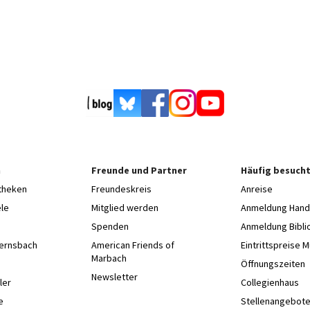
n
Freunde und Partner
Häufig besucht
otheken
Freundeskreis
Anreise
le
Mitglied werden
Anmeldung Hands
Spenden
Anmeldung Bibli
Gernsbach
American Friends of
Eintrittspreise 
Marbach
e
Öffnungszeiten
Newsletter
ler
Collegienhaus
e
Stellenangebot