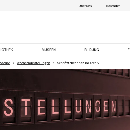
Über uns
Kalender
LIOTHEK
MUSEEN
BILDUNG
F
nach unten, um das Dropdown-Menü zu öffnen.
Drücken Sie die Pfeiltaste nach unten, um das Dropdown-Menü zu öffnen.
Drücken Sie die Pfeiltaste nach unten, um das
Drücken Sie die Pfeil
oderne
Wechselausstellungen
Schriftstellerinnen im Archiv