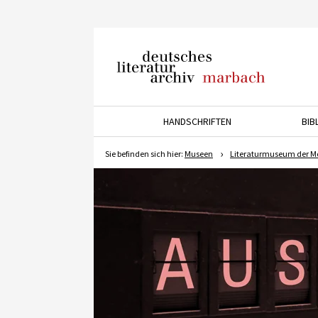
Deutsches Literaturarchiv
Marbach
HANDSCHRIFTEN
BIB
Drücken Sie die Pfeiltaste 
Sie befinden sich hier:
Museen
Literaturmuseum der M