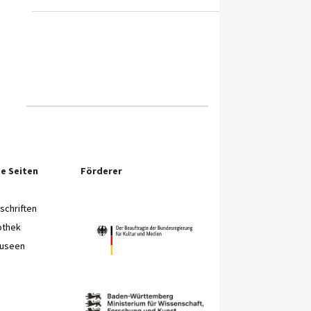
e Seiten
Förderer
chriften
othek
Museen
e