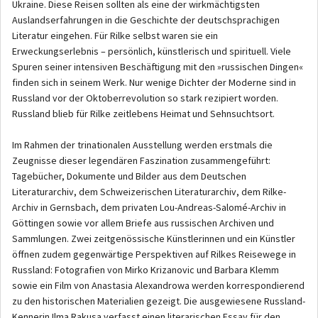
Ukraine. Diese Reisen sollten als eine der wirkmächtigsten
Auslandserfahrungen in die Geschichte der deutschsprachigen
Literatur eingehen. Für Rilke selbst waren sie ein
Erweckungserlebnis – persönlich, künstlerisch und spirituell. Viele
Spuren seiner intensiven Beschäftigung mit den »russischen Dingen«
finden sich in seinem Werk. Nur wenige Dichter der Moderne sind in
Russland vor der Oktoberrevolution so stark rezipiert worden.
Russland blieb für Rilke zeitlebens Heimat und Sehnsuchtsort.
Im Rahmen der trinationalen Ausstellung werden erstmals die
Zeugnisse dieser legendären Faszination zusammengeführt:
Tagebücher, Dokumente und Bilder aus dem Deutschen
Literaturarchiv, dem Schweizerischen Literaturarchiv, dem Rilke-
Archiv in Gernsbach, dem privaten Lou-Andreas-Salomé-Archiv in
Göttingen sowie vor allem Briefe aus russischen Archiven und
Sammlungen. Zwei zeitgenössische Künstlerinnen und ein Künstler
öffnen zudem gegenwärtige Perspektiven auf Rilkes Reisewege in
Russland: Fotografien von Mirko Krizanovic und Barbara Klemm
sowie ein Film von Anastasia Alexandrowa werden korrespondierend
zu den historischen Materialien gezeigt. Die ausgewiesene Russland-
Kennerin Ilma Rakusa verfasst einen literarischen Essay für den