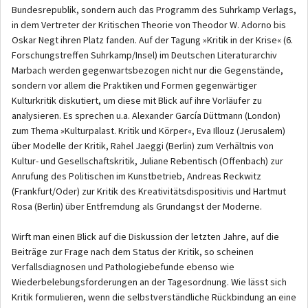
Bundesrepublik, sondern auch das Programm des Suhrkamp Verlags,
in dem Vertreter der Kritischen Theorie von Theodor W. Adorno bis
Oskar Negt ihren Platz fanden. Auf der Tagung »Kritik in der Krise« (6.
Forschungstreffen Suhrkamp/Insel) im Deutschen Literaturarchiv
Marbach werden gegenwartsbezogen nicht nur die Gegenstände,
sondern vor allem die Praktiken und Formen gegenwärtiger
Kulturkritik diskutiert, um diese mit Blick auf ihre Vorläufer zu
analysieren. Es sprechen u.a. Alexander García Düttmann (London)
zum Thema »Kulturpalast. Kritik und Körper«, Eva Illouz (Jerusalem)
über Modelle der Kritik, Rahel Jaeggi (Berlin) zum Verhältnis von
Kultur- und Gesellschaftskritik, Juliane Rebentisch (Offenbach) zur
Anrufung des Politischen im Kunstbetrieb, Andreas Reckwitz
(Frankfurt/Oder) zur Kritik des Kreativitätsdispositivis und Hartmut
Rosa (Berlin) über Entfremdung als Grundangst der Moderne.
Wirft man einen Blick auf die Diskussion der letzten Jahre, auf die
Beiträge zur Frage nach dem Status der Kritik, so scheinen
Verfallsdiagnosen und Pathologiebefunde ebenso wie
Wiederbelebungsforderungen an der Tagesordnung. Wie lässt sich
Kritik formulieren, wenn die selbstverständliche Rückbindung an eine