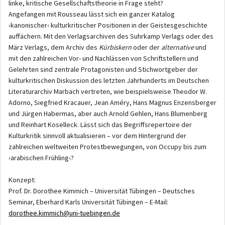
linke, kritische Gesellschaftstheorie in Frage steht?
Angefangen mit Rousseau lässt sich ein ganzer Katalog
›kanonischer‹ kulturkritischer Positionen in der Geistesgeschichte
auffächern. Mit den Verlagsarchiven des Suhrkamp Verlags oder des
März Verlags, dem Archiv des
Kürbiskern
oder der
alternative
und
mit den zahlreichen Vor- und Nachlässen von Schriftstellern und
Gelehrten sind zentrale Protagonisten und Stichwortgeber der
kulturkritischen Diskussion des letzten Jahrhunderts im Deutschen
Literaturarchiv Marbach vertreten, wie beispielsweise Theodor W.
Adorno, Siegfried Kracauer, Jean Améry, Hans Magnus Enzensberger
und Jürgen Habermas, aber auch Arnold Gehlen, Hans Blumenberg
und Reinhart Koselleck. Lässt sich das Begriffsrepertoire der
Kulturkritik sinnvoll aktualisieren – vor dem Hintergrund der
zahlreichen weltweiten Protestbewegungen, von Occupy bis zum
›arabischen Frühling‹?
Konzept:
Prof. Dr. Dorothee Kimmich – Universität Tübingen – Deutsches
Seminar, Eberhard Karls Universität Tübingen – E-Mail:
dorothee.kimmich@uni-tuebingen.de