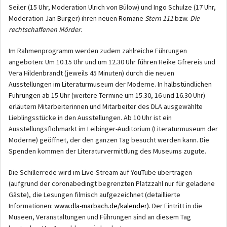
Seiler (15 Uhr, Moderation Ulrich von Bülow) und Ingo Schulze (17 Uhr,
Moderation Jan Bürger) ihren neuen Romane
Stern 111
bzw.
Die
rechtschaffenen Mörder
.
Im Rahmenprogramm werden zudem zahlreiche Führungen
angeboten: Um 10.15 Uhr und um 12.30 Uhr führen Heike Gfrereis und
Vera Hildenbrandt (jeweils 45 Minuten) durch die neuen
Ausstellungen im Literaturmuseum der Moderne. In halbstündlichen
Führungen ab 15 Uhr (weitere Termine um 15.30, 16 und 16.30 Uhr)
erläutern Mitarbeiterinnen und Mitarbeiter des DLA ausgewählte
Lieblingsstücke in den Ausstellungen. Ab 10 Uhr ist ein
Ausstellungsflohmarkt im Leibinger-Auditorium (Literaturmuseum der
Moderne) geöffnet, der den ganzen Tag besucht werden kann. Die
Spenden kommen der Literaturvermittlung des Museums zugute.
Die Schillerrede wird im Live-Stream auf YouTube übertragen
(aufgrund der coronabedingt begrenzten Platzzahl nur für geladene
Gäste), die Lesungen filmisch aufgezeichnet (detaillierte
Informationen:
www.dla-marbach.de/kalender
)
. Der Eintritt in die
Museen, Veranstaltungen und Führungen sind an diesem Tag