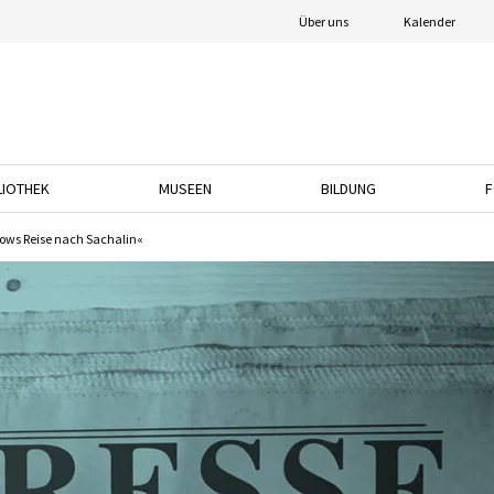
Über uns
Kalender
LIOTHEK
MUSEEN
BILDUNG
F
nach unten, um das Dropdown-Menü zu öffnen.
Drücken Sie die Pfeiltaste nach unten, um das Dropdown-Menü zu öffnen.
Drücken Sie die Pfeiltaste nach unten, um das
Drücken Sie die Pfeil
hows Reise nach Sachalin«