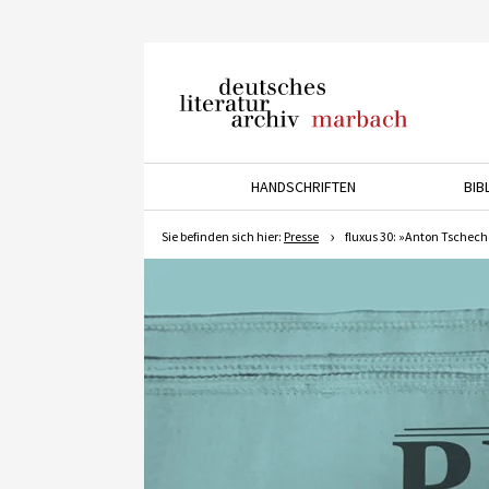
Deutsches Literaturarchiv
Marbach
HANDSCHRIFTEN
BIB
Drücken Sie die Pfeiltaste 
Sie befinden sich hier:
Presse
fluxus 30: »Anton Tschec