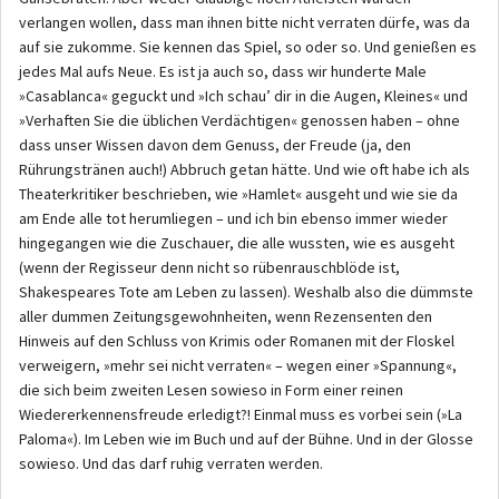
verlangen wollen, dass man ihnen bitte nicht verraten dürfe, was da
auf sie zukomme. Sie kennen das Spiel, so oder so. Und genießen es
jedes Mal aufs Neue. Es ist ja auch so, dass wir hunderte Male
»Casablanca« geguckt und »Ich schau’ dir in die Augen, Kleines« und
»Verhaften Sie die üblichen Verdächtigen« genossen haben – ohne
dass unser Wissen davon dem Genuss, der Freude (ja, den
Rührungstränen auch!) Abbruch getan hätte. Und wie oft habe ich als
Theaterkritiker beschrieben, wie »Hamlet« ausgeht und wie sie da
am Ende alle tot herumliegen – und ich bin ebenso immer wieder
hingegangen wie die Zuschauer, die alle wussten, wie es ausgeht
(wenn der Regisseur denn nicht so rübenrauschblöde ist,
Shakespeares Tote am Leben zu lassen). Weshalb also die dümmste
aller dummen Zeitungsgewohnheiten, wenn Rezensenten den
Hinweis auf den Schluss von Krimis oder Romanen mit der Floskel
verweigern, »mehr sei nicht verraten« – wegen einer »Spannung«,
die sich beim zweiten Lesen sowieso in Form einer reinen
Wiedererkennensfreude erledigt?! Einmal muss es vorbei sein (»La
Paloma«). Im Leben wie im Buch und auf der Bühne. Und in der Glosse
sowieso. Und das darf ruhig verraten werden.