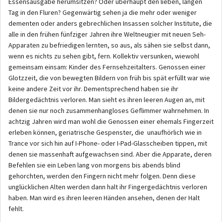
Essensausgabe herumsitzen? Oder überhaupt den lieben, langen
Tag in den Fluren? Gegenwärtig sehen ja die mehr oder weniger
dementen oder anders gebrechlichen Insassen solcher Institute, die
alle in den frühen fünfziger Jahren ihre Weltneugier mit neuen Seh-
Apparaten zu befriedigen lernten, so aus, als sähen sie selbst dann,
wenn es nichts zu sehen gibt, fern. Kollektiv versunken, wiewohl
gemeinsam einsam: Kinder des Fernsehzeitalters. Genossen einer
Glotzzeit, die von bewegten Bildern von früh bis spät erfüllt war wie
keine andere Zeit vor ihr. Dementsprechend haben sie ihr
Bildergedächtnis verloren. Man sieht es ihren leeren Augen an, mit
denen sie nur noch zusammenhangloses Geflimmer wahrnehmen. In
achtzig Jahren wird man wohl die Genossen einer ehemals Fingerzeit
erleben können, geriatrische Gespenster, die unaufhörlich wie in
Trance vor sich hin auf I-Phone- oder I-Pad-Glasscheiben tippen, mit
denen sie massenhaft aufgewachsen sind. Aber die Apparate, deren
Befehlen sie ein Leben lang von morgens bis abends blind
gehorchten, werden den Fingern nicht mehr folgen. Denn diese
unglücklichen Alten werden dann halt ihr Fingergedächtnis verloren
haben. Man wird es ihren leeren Händen ansehen, denen der Halt
fehlt.