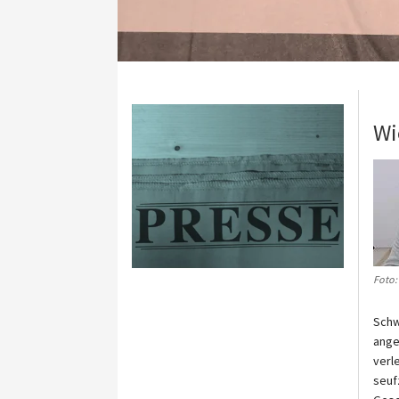
Wi
Foto:
Schw
ange
verl
seuf