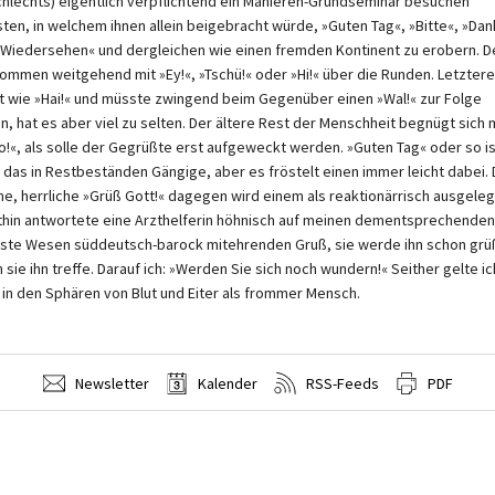
hlechts) eigentlich verpflichtend ein Manieren-Grundseminar besuchen
ten, in welchem ihnen allein beigebracht würde, »Guten Tag«, »Bitte«, »Dan
 Wiedersehen« und dergleichen wie einen fremden Kontinent zu erobern. D
kommen weitgehend mit »Ey!«, »Tschü!« oder »Hi!« über die Runden. Letzter
gt wie »Hai!« und müsste zwingend beim Gegenüber einen »Wal!« zur Folge
n, hat es aber viel zu selten. Der ältere Rest der Menschheit begnügt sich 
lo!«, als solle der Gegrüßte erst aufgeweckt werden. »Guten Tag« oder so is
 das in Restbeständen Gängige, aber es fröstelt einen immer leicht dabei.
e, herrliche »Grüß Gott!« dagegen wird einem als reaktionärrisch ausgeleg
thin antwortete eine Arzthelferin höhnisch auf meinen dementsprechenden
ste Wesen süddeutsch-barock mitehrenden Gruß, sie werde ihn schon grü
 sie ihn treffe. Darauf ich: »Werden Sie sich noch wundern!« Seither gelte ic
 in den Sphären von Blut und Eiter als frommer Mensch.
Newsletter
Kalender
RSS-Feeds
PDF