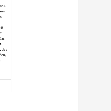
ke«,
enn
es
mit
t
 Das
t.
, das
ßen,
h