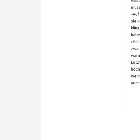
Gesc
müss
»Auf
sie 
klin
habe
»Hal
zwar
warm
Letz
höch
wenn
auch