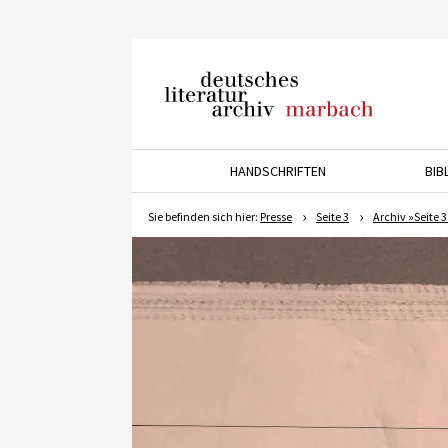
Deutsches Literaturarchiv
Marbach
HANDSCHRIFTEN
BIB
Drücken Sie die Pfeiltaste 
Sie befinden sich hier:
Presse
Seite 3
Archiv »Seite 3