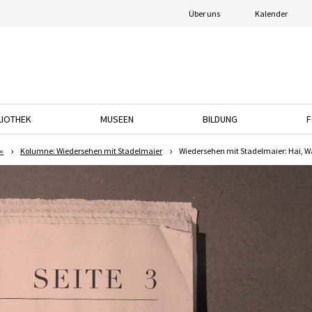
Über uns
Kalender
LIOTHEK
MUSEEN
BILDUNG
F
nach unten, um das Dropdown-Menü zu öffnen.
Drücken Sie die Pfeiltaste nach unten, um das Dropdown-Menü zu öffnen.
Drücken Sie die Pfeiltaste nach unten, um das
Drücken Sie die Pfeil
«
Kolumne: Wiedersehen mit Stadelmaier
Wiedersehen mit Stadelmaier: Hai, Wa