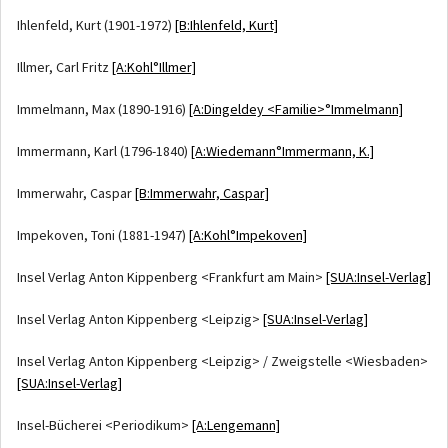
Ihlenfeld, Kurt (1901-1972)
[B:Ihlenfeld, Kurt]
Illmer, Carl Fritz
[A:Kohl°Illmer]
Immelmann, Max (1890-1916)
[A:Dingeldey <Familie>°Immelmann]
Immermann, Karl (1796-1840)
[A:Wiedemann°Immermann, K.]
Immerwahr, Caspar
[B:Immerwahr, Caspar]
Impekoven, Toni (1881-1947)
[A:Kohl°Impekoven]
Insel Verlag Anton Kippenberg <Frankfurt am Main>
[SUA:Insel-Verlag]
Insel Verlag Anton Kippenberg <Leipzig>
[SUA:Insel-Verlag]
Insel Verlag Anton Kippenberg <Leipzig> / Zweigstelle <Wiesbaden>
[SUA:Insel-Verlag]
Insel-Bücherei <Periodikum>
[A:Lengemann]