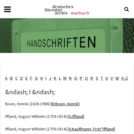
Deutsches
Literaturarchiv
Marbach
A
·
B
·
C
·
D
·
E
·
F
·
G
·
H
·
I
·
J
·
K
·
L
·
M
·
N
·
O
·
P
·
Q
·
R
·
S
·
T
·
U
·
V
·
W
·
X–Z
&ndash; I &ndash;
Ibsen, Henrik (1828-1906)
[B:Ibsen, Henrik]
Iffland, August Wilhelm (1759-1814)
[A:Iffland]
Iffland, August Wilhelm (1759-1814)
[A:Kauffmann, Fritz°Iffland]