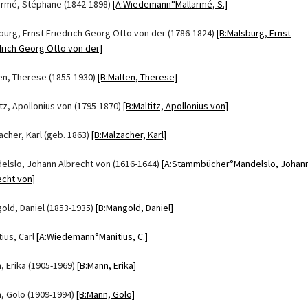
armé, Stéphane (1842-1898)
[A:Wiedemann°Mallarmé, S.]
burg, Ernst Friedrich Georg Otto von der (1786-1824)
[B:Malsburg, Ernst
drich Georg Otto von der]
en, Therese (1855-1930)
[B:Malten, Therese]
itz, Apollonius von (1795-1870)
[B:Maltitz, Apollonius von]
acher, Karl (geb. 1863)
[B:Malzacher, Karl]
elslo, Johann Albrecht von (1616-1644)
[A:Stammbücher°Mandelslo, Johan
echt von]
old, Daniel (1853-1935)
[B:Mangold, Daniel]
tius, Carl
[A:Wiedemann°Manitius, C.]
, Erika (1905-1969)
[B:Mann, Erika]
, Golo (1909-1994)
[B:Mann, Golo]