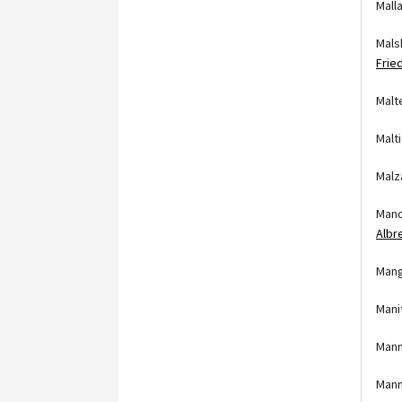
Mall
Mals
Frie
Malt
Malt
Malz
Mand
Albr
Mang
Mani
Mann
Mann