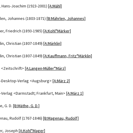
, Hans-Joachim (1923-2001)
[A:Mähl]
len, Johannes (1803-1871)
[B:Mährlen, Johannes]
er, Friedrich (1893-1985)
[A:Kohl°Märker]
lin, Christian (1807-1849)
[A:Märklin]
lin, Christian (1807-1849)
[A:Kauffmann, Fritz°Märklin]
 <Zeitschrift>
[A:Langen-Müller°März]
-Desktop-Verlag <Augsburg>
[A:März 2]
-Verlag <Darmstadt; Frankfurt, Main>
[A:März 1]
e, G. D.
[B:Mäthe, G. D.]
nau, Rudolf (1767-1846)
[B:Magenau, Rudolf]
r, Joseph
[A:Kohl°Mager]