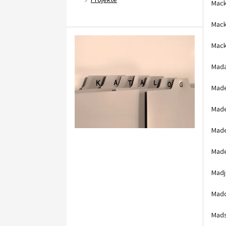
Mack
Mack
Mack
Mada
Made
Made
Made
Made
Madj
Mado
Mads