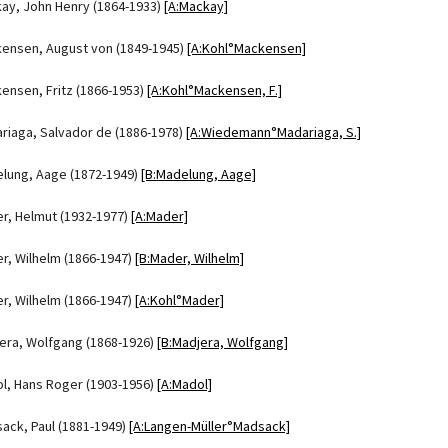
ay, John Henry (1864-1933)
[A:Mackay]
ensen, August von (1849-1945)
[A:Kohl°Mackensen]
ensen, Fritz (1866-1953)
[A:Kohl°Mackensen, F.]
riaga, Salvador de (1886-1978)
[A:Wiedemann°Madariaga, S.]
lung, Aage (1872-1949)
[B:Madelung, Aage]
r, Helmut (1932-1977)
[A:Mader]
r, Wilhelm (1866-1947)
[B:Mader, Wilhelm]
r, Wilhelm (1866-1947)
[A:Kohl°Mader]
era, Wolfgang (1868-1926)
[B:Madjera, Wolfgang]
l, Hans Roger (1903-1956)
[A:Madol]
ack, Paul (1881-1949)
[A:Langen-Müller°Madsack]