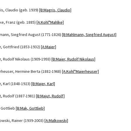
is, Claudio (geb. 1939)
[B:Magris, Claudio]
ke, Franz (geb. 1885)
[A:Kohl°Mahlke]
mann, Siegfried August (1771-1826)
[B:Mahlmann, Siegfried August]
r, Gottfried (1853-1932)
[A:Maier]
r, Rudolf Nikolaus (1909-1993)
[B:Maier, Rudolf Nikolaus]
rheuser, Hermine Berta (1882-1968)
[A:Kohl°Maierheuser]
r, Karl (1848-1923)
[B:Majer, Karl]
t, Rudolf (1887-1981)
[B:Majut, Rudolf]
 Gottlieb
[B:Mak, Gottlieb]
owski, Rainer (1939-2003)
[A:Malkowski]