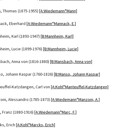
, Thomas (1875-1955)
[A:Wiedemann°Mann]
ack, Eberhard
[A:Wiedemann°Mannack, E.]
heim, Karl (1893-1947)
[B:Mannheim, Karl]
heim, Lucie (1899-1976)
[B:Mannheim, Lucie]
bach, Anna von (1816-1880)
[B:Mansbach, Anna von]
o, Johann Kaspar (1760-1826)
[B:Manso, Johann Kaspar]
euffel-Katzdangen, Carl von
[A:Kohl°Manteuffel-Katzdangen]
oni, Alessandro (1785-1873)
[A:Wiedemann°Manzoni, A.]
, Franz (1880-1916)
[A:Wiedemann°Marc, F.]
ks, Erich
[A:Kohl°Marcks, Erich]