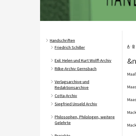
Handschriften
A
·
B
Friedrich Schiller
&n
Exil: Helen und Kurt Wolff-Archiv
Rilke-Archiv Gernsbach
Maaß
Verlagsarchive und
Maas
Redaktionsarchive
Cotta-Archiv
Maas
Siegfried Unseld Archiv
Mack
Philosophen, Philologen, weitere
Gelehrte
Mack
Projekte