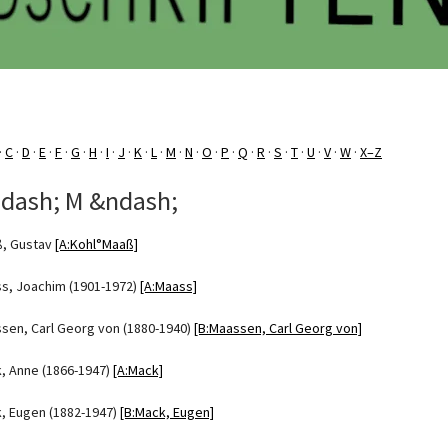
·
C
·
D
·
E
·
F
·
G
·
H
·
I
·
J
·
K
·
L
·
M
·
N
·
O
·
P
·
Q
·
R
·
S
·
T
·
U
·
V
·
W
·
X–Z
dash; M &ndash;
, Gustav
[A:Kohl°Maaß]
s, Joachim (1901-1972)
[A:Maass]
sen, Carl Georg von (1880-1940)
[B:Maassen, Carl Georg von]
, Anne (1866-1947)
[A:Mack]
, Eugen (1882-1947)
[B:Mack, Eugen]