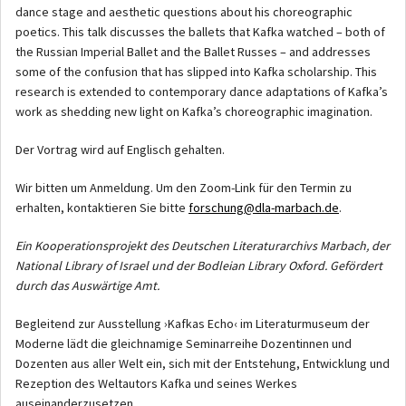
dance stage and aesthetic questions about his choreographic
poetics. This talk discusses the ballets that Kafka watched – both of
the Russian Imperial Ballet and the Ballet Russes – and addresses
some of the confusion that has slipped into Kafka scholarship. This
research is extended to contemporary dance adaptations of Kafka’s
work as shedding new light on Kafka’s choreographic imagination.
Der Vortrag wird auf Englisch gehalten.
Wir bitten um Anmeldung. Um den Zoom-Link für den Termin zu
erhalten, kontaktieren Sie bitte
forschung@dla-marbach.de
.
Ein Kooperationsprojekt des Deutschen Literaturarchivs Marbach, der
National Library of Israel und der Bodleian Library Oxford. Gefördert
durch das Auswärtige Amt.
Begleitend zur Ausstellung ›Kafkas Echo‹ im Literaturmuseum der
Moderne lädt die gleichnamige Seminarreihe Dozentinnen und
Dozenten aus aller Welt ein, sich mit der Entstehung, Entwicklung und
Rezeption des Weltautors Kafka und seines Werkes
auseinanderzusetzen.