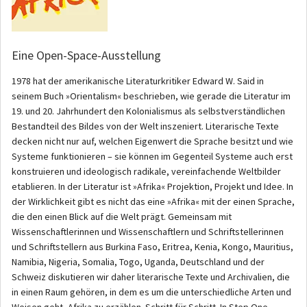
Eine Open-Space-Ausstellung
1978 hat der amerikanische Literaturkritiker Edward W. Said in
seinem Buch »Orientalism« beschrieben, wie gerade die Literatur im
19. und 20. Jahrhundert den Kolonialismus als selbstverständlichen
Bestandteil des Bildes von der Welt inszeniert. Literarische Texte
decken nicht nur auf, welchen Eigenwert die Sprache besitzt und wie
Systeme funktionieren – sie können im Gegenteil Systeme auch erst
konstruieren und ideologisch radikale, vereinfachende Weltbilder
etablieren. In der Literatur ist »Afrika« Projektion, Projekt und Idee. In
der Wirklichkeit gibt es nicht das eine »Afrika« mit der einen Sprache,
die den einen Blick auf die Welt prägt. Gemeinsam mit
Wissenschaftlerinnen und Wissenschaftlern und Schriftstellerinnen
und Schriftstellern aus Burkina Faso, Eritrea, Kenia, Kongo, Mauritius,
Namibia, Nigeria, Somalia, Togo, Uganda, Deutschland und der
Schweiz diskutieren wir daher literarische Texte und Archivalien, die
in einen Raum gehören, in dem es um die unterschiedliche Arten und
Weisen geht, Afrika zu erzählen. Schritt für Schritt. In Step One